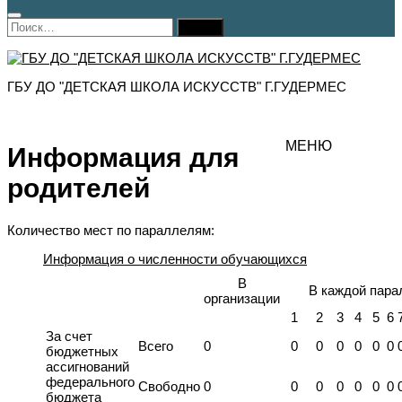
Найти:
ГБУ ДО "ДЕТСКАЯ ШКОЛА ИСКУССТВ" Г.ГУДЕРМЕС
МЕНЮ
Информация для
родителей
Количество мест по параллелям:
Информация о численности обучающихся
В
В каждой пара
организации
1
2
3
4
5
6
За счет
Всего
0
0
0
0
0
0
0
бюджетных
ассигнований
федерального
Свободно
0
0
0
0
0
0
0
бюджета