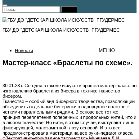
Найти:
ГБУ ДО "ДЕТСКАЯ ШКОЛА ИСКУССТВ" Г.ГУДЕРМЕС
Новости
МЕНЮ
Мастер-класс «Браслеты по схеме».
30.01.23 г. Сегодня в школе искусств прошел мастер–класс по
изготовлению браслета из бисера в технике ткачество–
бисером.
Ткачество – особый вид бисерного творчества, позволяющий
объединить отдельные бисеринки в однородное полотно с
четкими параллельными рядами. В основе все тот же
принцип переплетения поперечных и продольных нитей, что и
в любом ткачестве. Но нити, в этом случае, выступают лишь
фиксирующей, малозаметной глазу основой. И это все
продемонстрировала мастерица на все руки–педагог класса
«Декоративно–прикладное творчество» Мункаева Л.И.