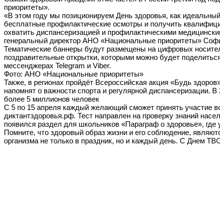
приоритеты».
«В этом году мы позиционируем День здоровья, как идеальный
бесплатные профилактические осмотры и получить квалифицир
охватить диспансеризацией и профилактическими медицински
генеральный директор АНО «Национальные приоритеты» Соф
Тематические баннеры будут размещены на цифровых носител
поздравительные открытки, которыми можно будет поделиться
мессенджерах Telegram и Viber.
Фото: АНО «Национальные приоритеты»
Также, в регионах пройдёт Всероссийская акция «Будь здоров
напомнят о важности спорта и регулярной диспансеризации. В
более 5 миллионов человек
С 5 по 15 апреля каждый желающий сможет принять участие в
диктантздоровья.рф. Тест направлен на проверку знаний насел
появился раздел для школьников «Параграф о здоровье», где у
Помните, что здоровый образ жизни и его соблюдение, являют
организма не только в праздник, но и каждый день. С Днем Т