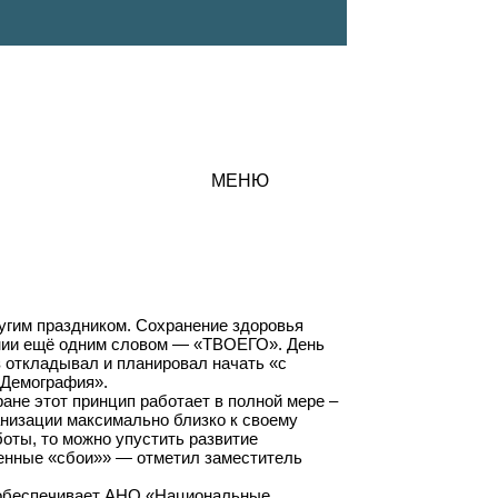
МЕНЮ
угим праздником. Сохранение здоровья
вании ещё одним словом — «ТВОЕГО». День
з откладывал и планировал начать «с
«Демография».
ане этот принцип работает в полной мере –
низации максимально близко к своему
боты, то можно упустить развитие
денные «сбои»» — отметил заместитель
 обеспечивает АНО «Национальные