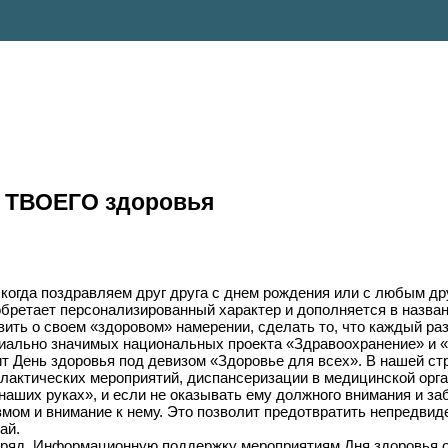
нь ТВОЕГО здоровья
когда поздравляем друг друга с днем рождения или с любым др
иобретает персонализированный характер и дополняется в наз
вить о своем «здоровом» намерении, сделать то, что каждый ра
циально значимых национальных проекта «Здравоохранение» и 
т День здоровья под девизом «Здоровье для всех». В нашей стр
актических мероприятий, диспансеризации в медицинской орга
наших руках», и если не оказывать ему должного внимания и за
змом и внимание к нему. Это позволит предотвратить непредви
ай.
одряд. Информационную поддержку мероприятиям Дня здоровья