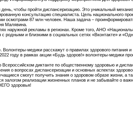
 день, чтобы пройти диспансеризацию. Это уникальный механиз
ованную консультацию специалиста. Цель национального проек
ми осмотрами 87 млн человек. Наша задача – проинформироват
ия Малявина.
ях наружной рекламы в регионах. Кроме того, АНО «Национал
 c родными и близкими в социальных сетях «Вконтакте» и «Одн
». Волонтеры-медики расскажут о правилах здорового питания и
 2022 году в рамках акции «Будь здоров!» волонтеры-медики пр
о Всероссийском диктанте по общественному здоровью и диспа
ения о вопросах диспансеризации и основных аспектах здоровог
чащиеся смогут получить знания о здоровом образе жизни, а та
ся залогом реализации жизненных планов и не забывайте о важ
ВОЕГО здоровья!