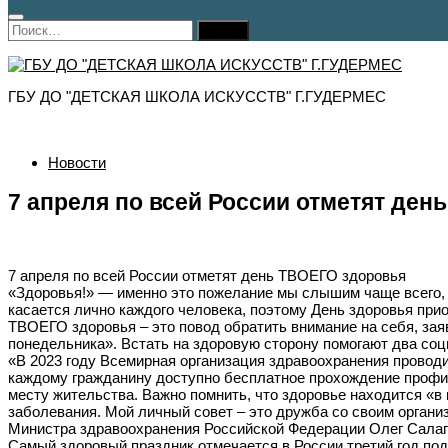
Найти:
ГБУ ДО "ДЕТСКАЯ ШКОЛА ИСКУССТВ" Г.ГУДЕРМЕС
Новости
7 апреля по всей России отметят де
7 апреля по всей России отметят день ТВОЕГО здоровья
«Здоровья!» — именно это пожелание мы слышим чаще всего, 
касается лично каждого человека, поэтому День здоровья пр
ТВОЕГО здоровья – это повод обратить внимание на себя, зая
понедельника». Встать на здоровую сторону помогают два со
«В 2023 году Всемирная организация здравоохранения проводи
каждому гражданину доступно бесплатное прохождение профил
месту жительства. Важно помнить, что здоровье находится «в 
заболевания. Мой личный совет – это дружба со своим органи
Министра здравоохранения Российской Федерации Олег Салаг
Самый здоровый праздник отмечается в России третий год п