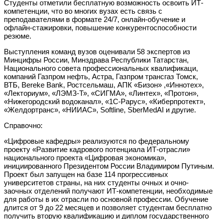
Студенты отметили бесплатную возможность освоить ИТ-
компетенции, что во многих вузах есть связь с
преподавателями в формате 24/7, онлайн-обучение и
офлайн-стажировки, повышение конкурентоспособности
резюме.
Выступления команд вузов оценивали 58 экспертов из
Минцифры России, Минздрава Республики Татарстан,
Национального совета профессиональных квалификаци,
компаний Газпром нефть, Астра, Газпром трансгаз Томск,
ВТБ, Bereke Bank, Ростсельмаш, АПК «Бизон» ,«Иннотех»,
«Лекториум», «ЛЭМЗ-Т», «СИГМА», «Линтех», «Протон»,
«Нижегородский водоканал», «1С-Рарус», «Киберпротект»,
«Желдортранс», «НИИАС», Softline, SberMedAI и другие.
Справочно:
«Цифровые кафедры» реализуются по федеральному
проекту «Развитие кадрового потенциала ИТ-отрасли»
национального проекта «Цифровая экономика»,
инициированного Президентом России Владимиром Путиным.
Проект был запущен на базе 114 прогрессивных
университетов страны, на них студенты очных и очно-
заочных отделений получают ИТ-компетенции, необходимые
для работы в их отрасли по основной профессии. Обучение
длится от 9 до 22 месяцев и позволяет студентам бесплатно
получить вторую квалификацию и диплом государственного