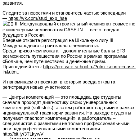
развития.
Следите за новостями и становитесь частью экспедиции
—
https://vk.com/stud_exp_hse
III Международный строительный чемпионат совместно
с инженерным чемпионатом CASE-IN — все о городах
будущего в России.
Впервые открыта регистрация на Школьную лигу III
Международного строительного чемпионата.
Среди призов чемпионата – дополнительные баллы ЕГЭ,
возможность путешествия по России в рамках программы
«Больше, чем путешествие» и денежные призы.
Присоединяйтесь:
https://pro-wcc-school.ru/?utm_source=case-
in&utm..
И напоминаем о проектах, в которых всегда открыта
регистрация новых участников:
— Центры компетенций — это площадка, где студенты
сначала проходят диагностику своих универсальных
компетенций (soft skills), а затем работают над ними в рамках
индивидуальной траектории развития. На выходе студенты
получают «паспорт компетенций», а работодатель –
специалистов с развитыми не только профессиональными,
но и надпрофессиональными компетенциями.
http://bit.ly/3TLkywV