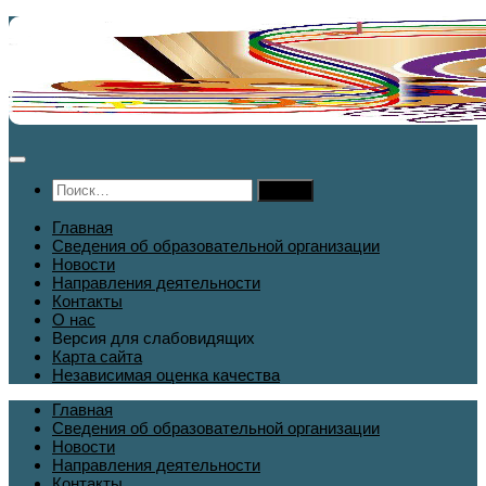
Перейти
к
содержимому
Найти:
Главная
Сведения об образовательной организации
Новости
Направления деятельности
Контакты
О нас
Версия для слабовидящих
Карта сайта
Независимая оценка качества
Главная
Сведения об образовательной организации
Новости
Направления деятельности
Контакты