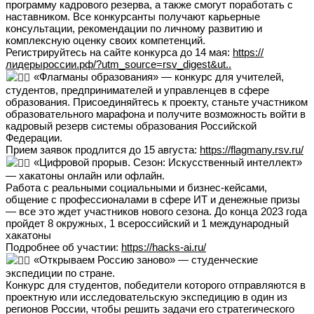
программу кадрового резерва, а также смогут поработать с
наставником. Все конкурсанты получают карьерные
консультации, рекомендации по личному развитию и
комплексную оценку своих компетенций.
Регистрируйтесь на сайте конкурса до 14 мая:
https://
лидерыроссии.рф/?utm_source=rsv_digest&ut..
«Флагманы образования» — конкурс для учителей,
студентов, предпринимателей и управленцев в сфере
образования. Присоединяйтесь к проекту, станьте участником
образовательного марафона и получите возможность войти в
кадровый резерв системы образования Российской
Федерации.
Прием заявок продлится до 15 августа:
https://flagmany.rsv.ru/
«Цифровой прорыв. Сезон: Искусственный интеллект»
— хакатоны онлайн или офлайн.
Работа с реальными социальными и бизнес-кейсами,
общение с профессионалами в сфере ИТ и денежные призы
— все это ждет участников нового сезона. До конца 2023 года
пройдет 8 окружных, 1 всероссийский и 1 международный
хакатоны
Подробнее об участии:
https://hacks-ai.ru/
«Открываем Россию заново» — студенческие
экспедиции по стране.
Конкурс для студентов, победители которого отправляются в
проектную или исследовательскую экспедицию в один из
регионов России, чтобы решить задачи его стратегического