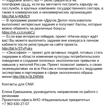
— Кадровое агентство — регистрируйтесь на
платформе
rsv.ru
, если вы мечтаете построить карьеру на
госслужбе, в крупных компаниях государственного сектора, а
также в коммерческих и некоммерческих организациях
http://bit.ly/40klfz9
— В программе развития «Другое Дело» пользователи
выполняют интересные задания и получают баллы, которые
можно обменять на различные бонусы
https://vk.cc/cmobCz
— Если вам интересен геймдев, проект «Начни игру» ждёт
вас! Вы можете выполнять задания вне конкурса в личном
кабинете после регистрации на сайте проекта.
http://bit.ly/3TvPuks
— «Экософия» — проект для активных людей, готовых стать
лидерами в области изменения культуры потребительского
поведения и создания полезных экологических привычек и
навыков у жителей России. Проект позволит заявить о своих
экоинициативах на всю Россию и познакомиться с ведущими
экспертами и партнерами в сфере экологичного образа
жизни
http://bit.ly/3LDMWir
Контакты для СМИ
Елена Ермошкина, руководитель направления по работе с
регионами
Проектного офиса АНО «Национальные приоритеты»
+7 963 630-27-07