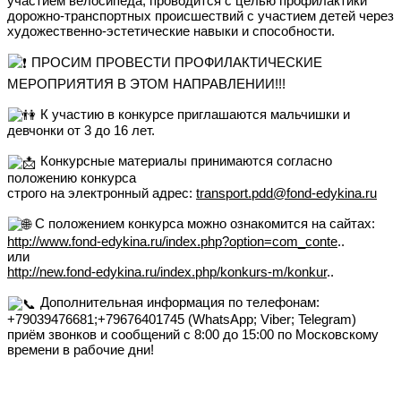
участием велосипеда, проводится с целью профилактики
дорожно-транспортных происшествий с участием детей через
художественно-эстетические навыки и способности.
ПРОСИМ ПРОВЕСТИ ПРОФИЛАКТИЧЕСКИЕ
МЕРОПРИЯТИЯ В ЭТОМ НАПРАВЛЕНИИ!!!
К участию в конкурсе приглашаются мальчишки и
девчонки от 3 до 16 лет.
Конкурсные материалы принимаются согласно
положению конкурса
строго на электронный адрес:
transport.pdd@fond-edykina.ru
С положением конкурса можно ознакомится на сайтах:
http://www.fond-edykina.ru/index.php?option=com_conte
..
или
http://new.fond-edykina.ru/index.php/konkurs-m/konkur
..
Дополнительная информация по телефонам:
+79039476681;+79676401745 (WhatsApp; Viber; Telegram)
приём звонков и сообщений с 8:00 до 15:00 по Московскому
времени в рабочие дни!