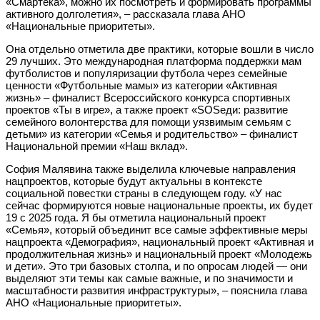
«Смартека», можно их посмотреть и формировать программы
активного долголетия», – рассказала глава АНО
«Национальные приоритеты».
Она отдельно отметила две практики, которые вошли в число
29 лучших. Это международная платформа поддержки мам
футболистов и популяризации футбола через семейные
ценности «Футбольные мамы» из категории «Активная
жизнь» – финалист Всероссийского конкурса спортивных
проектов «Ты в игре», а также проект «SOSеди: развитие
семейного волонтерства для помощи уязвимым семьям с
детьми» из категории «Семья и родительство» – финалист
Национальной премии «Наш вклад».
София Малявина также выделила ключевые направления
нацпроектов, которые будут актуальны в контексте
социальной повестки страны в следующем году. «У нас
сейчас формируются новые национальные проекты, их будет
19 с 2025 года. Я бы отметила национальный проект
«Семья», который объединит все самые эффективные меры
нацпроекта «Демография», национальный проект «Активная и
продолжительная жизнь» и национальный проект «Молодежь
и дети». Это три базовых столпа, и по опросам людей — они
выделяют эти темы как самые важные, и по значимости и
масштабности развития инфраструктуры», – пояснила глава
АНО «Национальные приоритеты».