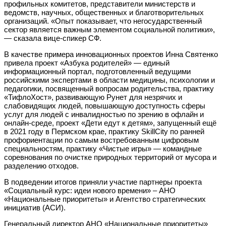
профильных комитетов, представители министерств и
ведомств, научных, общественных и благотворительных
организаций. «Опыт показывает, что негосударственный
сектор является важным элементом социальной политики»,
— сказала вице-спикер СФ.
В качестве примера инновационных проектов Инна Святенко
привела проект «Азбука родителей» — единый
информационный портал, подготовленный ведущими
российскими экспертами в области медицины, психологии и
педагогики, посвященный вопросам родительства, практику
«ТифлоХост», развивающую Рунет для незрячих и
слабовидящих людей, повышающую доступность сферы
услуг для людей с инвалидностью по зрению в офлайн и
онлайн-среде, проект «Дети едут к детям», запущенный ещё
в 2021 году в Пермском крае, практику SkillCity по ранней
профориентации по самым востребованным цифровым
специальностям, практику «Чистые игры» — командные
соревнования по очистке природных территорий от мусора и
разделению отходов.
В подведении итогов приняли участие партнеры проекта
«Социальный курс: идеи нового времени» – АНО
«Национальные приоритеты» и Агентство стратегических
инициатив (АСИ).
Генеральный директор АНО «Национальные приоритеты»