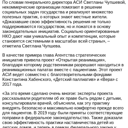
По словам генерального директора АСИ Светланы Чупшевой,
некоммерческие организации помогают в решении
социальных задач государства и реализуют множество
полезных практик, о которых знают местные жители.
«Доказавшие свою эффективность решения не только
поддерживаются государством, но и ложатся в основу
законодательных инициатив. Социально ориентированные
НКО дают нам уникальный опыт и компетенции, которые
становятся системными в масштабах всей страны», –
отметила Светлана Чупшева.
В качестве примера глава Агентства стратегических
инициатив привела проект «Открытая реанимация»,
благодаря которому родственникам разрешают находиться в
реанимационных палатах вместе с пациентами. Этот проект
АСИ ведет совместно с благотворительными фондами
Константина Хабенского, «Детский паллиатив» и «Вера» с
2017 года.
«За это время сделано очень многое: эксперты проекта
рассказывали родителям об их праве быть рядом с детьми,
консультировали врачей, объясняли, как эту практику
внедрять безопасно и максимально комфортно прежде всего
для пациентов. В 2019 году были приняты соответствующие
поправки в федеральное законодательство. Также доказали
свою эффективность практики наставничества детей из
детских домов, и теперь в рамках федерального закона у