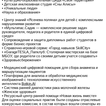
• Культурно-образовательная среда «Своя территория»
• Детская инклюзивная студия «Сны Алисы»
• «Уникальные люди»
«Наука и образование»
• Центр знаний «Ясенева поляна» для детей с комплексными
нарушениями развития
• «Мультипас.Садик — комплексное решение задач
руководителя, педагога и родителя в единой цифровой
среде»
• Сопровождение и защита дипломных работ студентов в
форме бизнес-проектов
• Справочно-игровой сервис «Город навыков SkillCity»
• «GarageTESLA_Папклуб: Столярная мастерская на базе
МБОУ, где родители со своими детьми учатся создавать»
«Здоровьесбережение»
• Медицинский цифровой помощник для сбора анамнеза и
маршрутизации пациентов
• Платформа для анализа и обработки медицинских
изображений с технологиями искусственного
интеллекта
Botkin.AI
• Система ранней диагностики рака молочной железы
«Женское здоровье»
• Ресурсный центр ранней помощи «Новая жизнь вместе»
Для оценки социальных практик были созданы отраслевые
конкурсные комиссии, в состав которых вошли сенаторы из