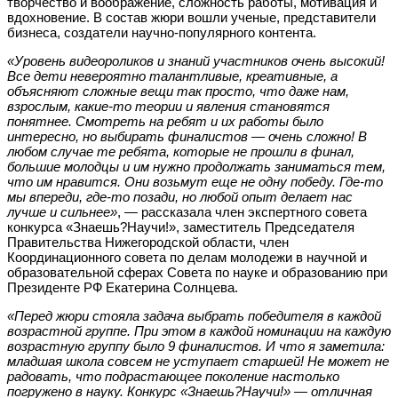
творчество и воображение, сложность работы, мотивация и
вдохновение. В состав жюри вошли ученые, представители
бизнеса, создатели научно-популярного контента.
«Уровень видеороликов и знаний участников очень высокий!
Все дети невероятно талантливые, креативные, а
объясняют сложные вещи так просто, что даже нам,
взрослым, какие-то теории и явления становятся
понятнее. Смотреть на ребят и их работы было
интересно, но выбирать финалистов — очень сложно! В
любом случае те ребята, которые не прошли в финал,
большие молодцы и им нужно продолжать заниматься тем,
что им нравится. Они возьмут еще не одну победу. Где-то
мы впереди, где-то позади, но любой опыт делает нас
лучше и сильнее»
, — рассказала член экспертного совета
конкурса «Знаешь?Научи!», заместитель Председателя
Правительства Нижегородской области, член
Координационного совета по делам молодежи в научной и
образовательной сферах Совета по науке и образованию при
Президенте РФ Екатерина Солнцева.
«Перед жюри стояла задача выбрать победителя в каждой
возрастной группе. При этом в каждой номинации на каждую
возрастную группу было 9 финалистов. И что я заметила:
младшая школа совсем не уступает старшей! Не может не
радовать, что подрастающее поколение настолько
погружено в науку. Конкурс «Знаешь?Научи!» — отличная