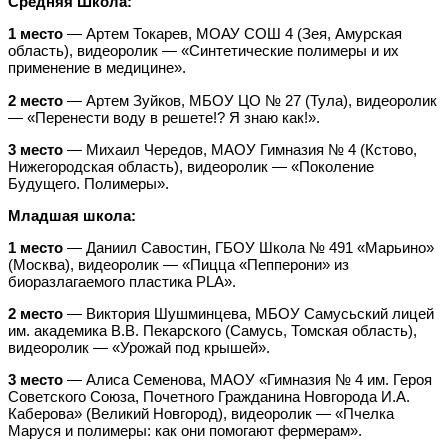
Средняя Школа:
1 место
— Артем Токарев, МОАУ СОШ 4 (Зея, Амурская
область), видеоролик — «Синтетические полимеры и их
применение в медицине».
2 место
— Артем Зуйков, МБОУ ЦО № 27 (Тула), видеоролик
— «Перенести воду в решете!? Я знаю как!».
3 место
— Михаил Чередов, МАОУ Гимназия № 4 (Кстово,
Нижегородская область), видеоролик — «Поколение
Будущего. Полимеры».
Младшая школа:
1 место
— Даниил Савостин, ГБОУ Школа № 491 «Марьино»
(Москва), видеоролик — «Пицца «Пепперони» из
биоразлагаемого пластика PLA».
2 место
— Виктория Шушминцева, МБОУ Самусьский лицей
им. академика В.В. Пекарского (Самусь, Томская область),
видеоролик — «Урожай под крышей».
3 место
— Алиса Семенова, МАОУ «Гимназия № 4 им. Героя
Советского Союза, Почетного Гражданина Новгорода И.А.
Каберова» (Великий Новгород), видеоролик — «Пчелка
Маруся и полимеры: как они помогают фермерам».