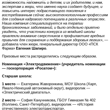
возможность напомнить и детям, и их родителям, и нам,
экспертам и жюри, что именно наука создает будущее, и
повысить интерес подрастающего поколения к
востребованным сейчас высокотехнологичным профессиям
для создания кадрового потенциала в различных отраслях.
Наша компания специализируется на терапии
бронхолегочных заболеваний, и было отдельно приятно
увидеть, что участники конкурса из младшей школы
привлекли внимание сверстников к профилактике вредных
привычек для сохранения и поддержания здоровья легких»
, —
добавила член жюри, генеральный директор ООО «ПСК
Фарма»
Евгения Шапиро
.
Призовые места распределились следующим образом.
Номинация «Электродвижение» (учредитель номинации
— госкорпорация «Росатом»):
Старшая школа:
1 место
— Екатерина Жаворонкина, МОУ Школа (Харп,
Ямало-Ненецкий автономный округ), видеоролик —
«Электрический двигатель».
2 место
— София Канунникова, ГБОУ Гимназия № 402
(Колпино, Санкт-Петербург), видеоролик — «История
отечественного электротранспорта».