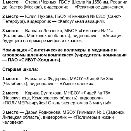
1 место
— Степан Черных, ГБОУ Школа № 1558 им. Росалии
де Кастро (Москва), видеоролик — «Реактивное движение».
2 место
— Юлия Пухова, ГБОУ «Гимназия № 631» (Санкт-
Петербург), видеоролик — «Капсульная авиация».
3 место
— Варвара Левченко, МБОУ «Гимназия № 11»
(Балашиха, Московская область), видеоролик — «Авиация
будущего на примере мифов и сказок».
Номинация «Синтетические полимеры в медицине и
агропромышленном комплексе» (учредитель номинации
— ПАО «СИБУР-Холдинг»).
Старшая школа:
1 место
— Елизавета Федорова, МАОУ «Лицей № 35»
(Челябинск), видеоролик — «Умные пленки».
2 место
— Карина Булгакова, МНБОУ «Лицей № 76»
(Новокузнецк, Кемеровская область), видеоролик —
«ПОЛИМЕРизируйся! Стань экспертом за 3 минуты!».
3 место
— Дарья Родионова, МБОУ Гимназия № 1 (Задонск,
Липецкая область), видеоролик — «Полимеры в жизни
человека».