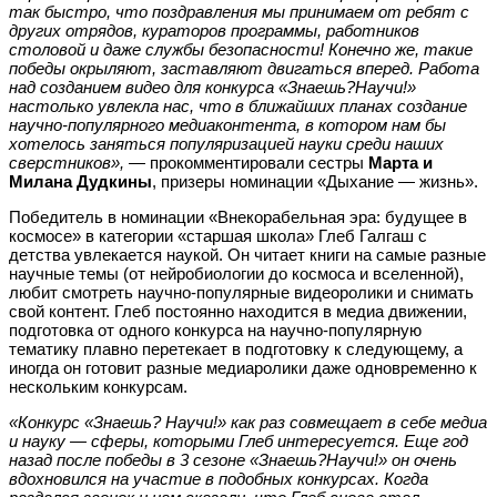
так быстро, что поздравления мы принимаем от ребят с
других отрядов, кураторов программы, работников
столовой и даже службы безопасности! Конечно же, такие
победы окрыляют, заставляют двигаться вперед. Работа
над созданием видео для конкурса «Знаешь?Научи!»
настолько увлекла нас, что в ближайших планах создание
научно-популярного медиаконтента, в котором нам бы
хотелось заняться популяризацией науки среди наших
сверстников»,
— прокомментировали сестры
Марта и
Милана Дудкины
, призеры номинации «Дыхание — жизнь».
Победитель в номинации «Внекорабельная эра: будущее в
космосе» в категории «старшая школа» Глеб Галгаш с
детства увлекается наукой. Он читает книги на самые разные
научные темы (от нейробиологии до космоса и вселенной),
любит смотреть научно-популярные видеоролики и снимать
свой контент. Глеб постоянно находится в медиа движении,
подготовка от одного конкурса на научно-популярную
тематику плавно перетекает в подготовку к следующему, а
иногда он готовит разные медиаролики даже одновременно к
нескольким конкурсам.
«Конкурс «Знаешь? Научи!» как раз совмещает в себе медиа
и науку — сферы, которыми Глеб интересуется. Еще год
назад после победы в 3 сезоне «Знаешь?Научи!» он очень
вдохновился на участие в подобных конкурсах. Когда