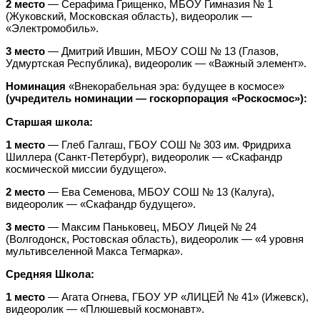
2 место
— Серафима Грищенко, МБОУ Гимназия № 1
(Жуковский, Московская область), видеоролик —
«Электромобиль».
3 место
— Дмитрий Ившин, МБОУ СОШ № 13 (Глазов,
Удмуртская Республика), видеоролик — «Важный элемент».
Номинация
«Внекорабельная эра: будущее в космосе»
(учредитель номинации — госкорпорация «Роскосмос»):
Старшая школа:
1 место
— Глеб Галгаш, ГБОУ СОШ № 303 им. Фридриха
Шиллера (Санкт-Петербург), видеоролик — «Скафандр
космической миссии будущего».
2 место
— Ева Семенова, МБОУ СОШ № 13 (Калуга),
видеоролик — «Скафандр будущего».
3 место
— Максим Паньковец, МБОУ Лицей № 24
(Волгодонск, Ростовская область), видеоролик — «4 уровня
мультивселенной Макса Тегмарка».
Средняя Школа:
1 место
— Агата Огнева, ГБОУ УР «ЛИЦЕЙ № 41» (Ижевск),
видеоролик — «Плюшевый космонавт».