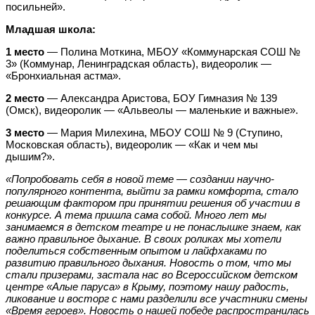
посильней».
Младшая школа:
1 место
— Полина Моткина, МБОУ «Коммунарская СОШ №
3» (Коммунар, Ленинградская область), видеоролик —
«Бронхиальная астма».
2 место
— Александра Аристова, БОУ Гимназия № 139
(Омск), видеоролик — «Альвеолы — маленькие и важные».
3 место
— Мария Милехина, МБОУ СОШ № 9 (Ступино,
Московская область), видеоролик — «Как и чем мы
дышим?».
«Попробовать себя в новой теме
—
создании научно-
популярного контента, выйти за рамки комфорта, стало
решающим фактором при принятии решения об участии в
конкурсе. А тема пришла сама собой. Много лет мы
занимаемся в детском театре и не понаслышке знаем, как
важно правильное дыхание. В своих роликах мы хотели
поделиться собственным опытом и лайфхаками по
развитию правильного дыхания. Новость о том, что мы
стали призерами, застала нас во Всероссийском детском
центре «Алые паруса» в Крыму, поэтому нашу радость,
ликование и восторг с нами разделили все участники смены
«Время героев». Новость о нашей победе распространилась