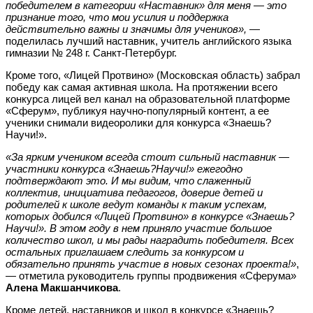
победителем в категории «Наставник» для меня — это
признание того, что мои усилия и поддержка
действительно важны и значимы для учеников»,
—
поделилась лучший наставник, учитель английского языка
гимназии № 248 г. Санкт-Петербург.
Кроме того, «Лицей Протвино» (Московская область) забрал
победу как самая активная школа. На протяжении всего
конкурса лицей вел канал на образовательной платформе
«Сферум», публикуя научно-популярный контент, а ее
ученики снимали видеоролики для конкурса «Знаешь?
Научи!».
«За ярким учеником всегда стоит сильный наставник —
участники конкурса «Знаешь?Научи!» ежегодно
подтверждают это. И мы видим, что слаженный
коллектив, инициатива педагогов, доверие детей и
родителей к школе ведут команды к таким успехам,
которых добился «Лицей Протвино» в конкурсе «Знаешь?
Научи!». В этом году в нем приняло участие большое
количество школ, и мы рады наградить победителя. Всех
остальных приглашаем следить за конкурсом и
обязательно принять участие в новых сезонах проекта!»
,
— отметила руководитель группы продвижения «Сферума»
Алена Макшанчикова
.
Кроме детей, наставников и школ в конкурсе «Знаешь?