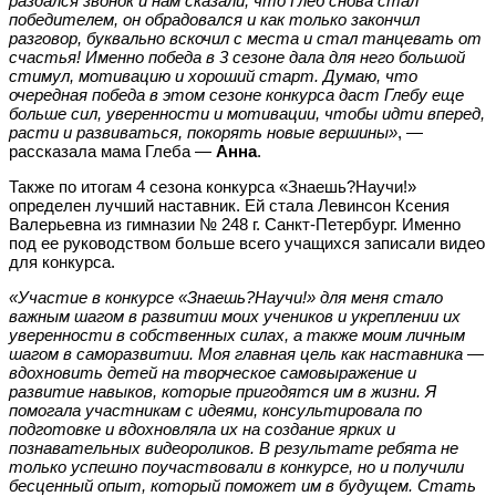
раздался звонок и нам сказали, что Глеб снова стал
победителем, он обрадовался и как только закончил
разговор, буквально вскочил с места и стал танцевать от
счастья! Именно победа в 3 сезоне дала для него большой
стимул, мотивацию и хороший старт. Думаю, что
очередная победа в этом сезоне конкурса даст Глебу еще
больше сил, уверенности и мотивации, чтобы идти вперед,
расти и развиваться, покорять новые вершины»
, —
рассказала мама Глеба —
Анна
.
Также по итогам 4 сезона конкурса «Знаешь?Научи!»
определен лучший наставник. Ей стала Левинсон Ксения
Валерьевна из гимназии № 248 г. Санкт-Петербург. Именно
под ее руководством больше всего учащихся записали видео
для конкурса.
«Участие в конкурсе «Знаешь?Научи!» для меня стало
важным шагом в развитии моих учеников и укреплении их
уверенности в собственных силах, а также моим личным
шагом в саморазвитии. Моя главная цель как наставника —
вдохновить детей на творческое самовыражение и
развитие навыков, которые пригодятся им в жизни. Я
помогала участникам с идеями, консультировала по
подготовке и вдохновляла их на создание ярких и
познавательных видеороликов. В результате ребята не
только успешно поучаствовали в конкурсе, но и получили
бесценный опыт, который поможет им в будущем.
Стать