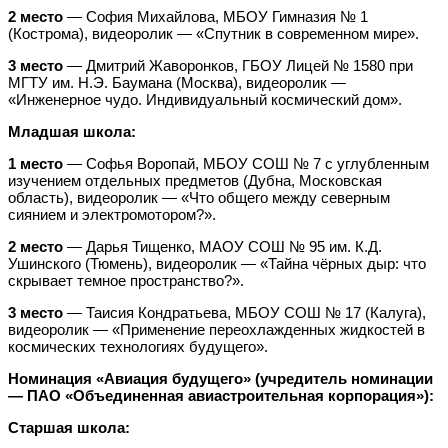
2 место
— София Михайлова, МБОУ Гимназия № 1
(Кострома), видеоролик — «Спутник в современном мире».
3 место
— Дмитрий Жаворонков, ГБОУ Лицей № 1580 при
МГТУ им. Н.Э. Баумана (Москва), видеоролик —
«Инженерное чудо. Индивидуальный космический дом».
Младшая школа:
1 место
— Софья Воропай, МБОУ СОШ № 7 с углубленным
изучением отдельных предметов (Дубна, Московская
область), видеоролик — «Что общего между северным
сиянием и электромотором?».
2 место
— Дарья Тищенко, МАОУ СОШ № 95 им. К.Д.
Ушинского (Тюмень), видеоролик — «Тайна чëрных дыр: что
скрывает темное пространство?».
3 место
— Таисия Кондратьева, МБОУ СОШ № 17 (Калуга),
видеоролик — «Применение переохлажденных жидкостей в
космических технологиях будущего».
Номинация «Авиация будущего» (учредитель номинации
— ПАО «Объединенная авиастроительная корпорация»):
Старшая школа: