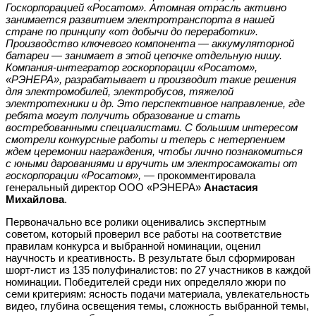
Госкорпорацией «Росатом». Атомная отрасль активно
занимается развитием электротранспорта в нашей
стране по принципу «от добычи до переработки»
.
Производство ключевого компонента — аккумуляторной
батареи — занимает в этой цепочке отдельную нишу.
Компания-интегратор госкорпорации «Росатом»,
«РЭНЕРА», разрабатывает и производит такие решения
для электромобилей, электробусов, тяжелой
электротехники и др. Это перспективное направление, где
ребята могут получить образование и стать
востребованными специалистами. С большим интересом
смотрели конкурсные работы и теперь с нетерпением
ждем церемонии награждения, чтобы лично познакомиться
с юными дарованиями и вручить им электросамокаты от
госкорпорации «Росатом»,
— прокомментировала
генеральный директор ООО «РЭНЕРА»
Анастасия
Михайлова
.
Первоначально все ролики оценивались экспертным
советом, который проверил все работы на соответствие
правилам конкурса и выбранной номинации, оценил
научность и креативность. В результате был сформирован
шорт-лист из 135 полуфиналистов: по 27 участников в каждой
номинации. Победителей среди них определяло жюри по
семи критериям: ясность подачи материала, увлекательность
видео, глубина освещения темы, сложность выбранной темы,