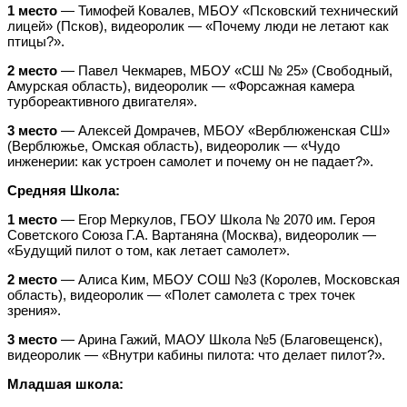
1 место
— Тимофей Ковалев, МБОУ «Псковский технический
лицей» (Псков), видеоролик — «Почему люди не летают как
птицы?».
2 место
— Павел Чекмарев, МБОУ «СШ № 25» (Свободный,
Амурская область), видеоролик — «Форсажная камера
турбореактивного двигателя».
3 место
— Алексей Домрачев, МБОУ «Верблюженская СШ»
(Верблюжье, Омская область), видеоролик — «Чудо
инженерии: как устроен самолет и почему он не падает?».
Средняя Школа:
1 место
— Егор Меркулов, ГБОУ Школа № 2070 им. Героя
Советского Союза Г.А. Вартаняна (Москва), видеоролик —
«Будущий пилот о том, как летает самолет».
2 место
— Алиса Ким, МБОУ СОШ №3 (Королев, Московская
область), видеоролик — «Полет самолета с трех точек
зрения».
3 место
— Арина Гажий, МАОУ Школа №5 (Благовещенск),
видеоролик — «Внутри кабины пилота: что делает пилот?».
Младшая школа: