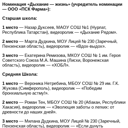
Номинация «Дыхание — жизнь» (учредитель номинации
— ООО «ПСК Фарма»):
Старшая школа:
1 место
— Назар Дуксеев, МАОУ СОШ №1 (Нурлат,
Республика Татарстан), видеоролик — «Дыхание Рядом».
2 место
— Марта Дудкина, МОУ Лицей № 230 (Заречный,
Пензенская область), видеоролик — «Вдох-выдох».
3 место
— Екатерина Ремизова, МКОУ СОШ № 1 им. Героя
Советского Союза М.А. Машина (Лиски, Воронежская
область), видеоролик — «ХОБЛ».
Средняя Школа:
1 место
— Вероника Нетребина, МБОУ СОШ № 29 им. Г.К.
Жукова (Симферополь), видеоролик — «Победим
бронхиальную астму!».
2 место
— Роман Тен, МБОУ СОШ № 20 (Абакан, Республики
Хакасия), видеоролик — «Эволюция заботы о легких: от
древности до наших дней».
3 место
— Милана Дудкина, МОУ Лицей № 230 (Заречный,
Пензенская область), видеоролик — «Если дунуть