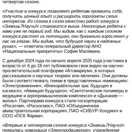
четвертом сезоне.
«Участие в конкурсе позволяет ребятам проявить себя,
получить ценный опыт и расширить горизонты своих
интересов. Из сезона в сезон качество работ конкурса
«Знаешь?Научи!» становится выше. Некоторые ребята с
нами уже не первый год. Мы видим, как с каждым сезоном
конкурса растет их потенциал, они буквально взрослеют у
нас на глазах. Мы видим, что будущее науки в надежных
руках»,
— отметила генеральный директор АНО
«Национальные приоритеты» София Малявина.
С декабря 2024 года по начало апреля 2025 года участники в
возрасте от 6 до 18 лет публиковали свои видео на научно-
просветительской платформе «Атомариум», в которых
рассказывали о научных теориях или явлениях. Они должны
были соответствовать темам в представленных номинациях:
«Электровижение», «Внекорабельная эра: будущее в
космосе», «Авиация будущего», «Синтетические полимеры в
медицине и агропромышленном комплексе» и «Дыхание —
жизнь». Партнерами конкурса стали госкорпорации
«Росатом», «Роскосмос», ПАО «Объединенная
авиастроительная корпорация», ПАО «СИБУР-Холдинг» и
ООО «ПСК Фарма».
«Впервые в
четвертом сезоне конкурса «Знаешь?Научи!»
появилась номинация «Электродвижение», учрежденная