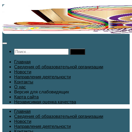
Перейти
к
содержимому
Найти:
Главная
Сведения об образовательной организации
Новости
Направления деятельности
Контакты
О нас
Версия для слабовидящих
Карта сайта
Независимая оценка качества
Главная
Сведения об образовательной организации
Новости
Направления деятельности
Контакты